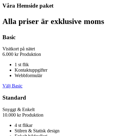
Våra Hemside paket
Alla priser är exklusive moms
Basic
Visitkort på nätet
6.000
kr
Produktion
1 st flik
Kontaktuppgifter
Webbformulär
Välj Basic
Standard
Snyggt & Enkelt
10.000
kr
Produktion
4 st flikar
Stilren & Statisk design