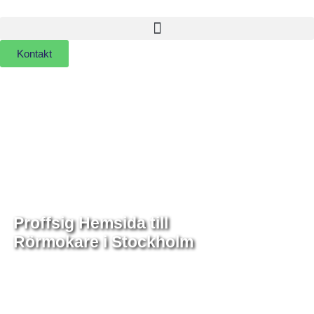
Kontakt
Proffsig Hemsida till
Rörmokare
i Stockholm