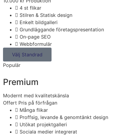
10.000
kr
Produktion
4 st flikar
Stilren & Statisk design
Enkelt bildgalleri
Grundläggande företagspresentation
On-page SEO
Webbformulär
Välj Standrad
Populär
Premium
Modernt med kvalitetskänsla
Offert
Pris på förfrågan
Många flikar
Proffsig, levande & genomtänkt design
Utökat projektgalleri
Sociala medier integrerat