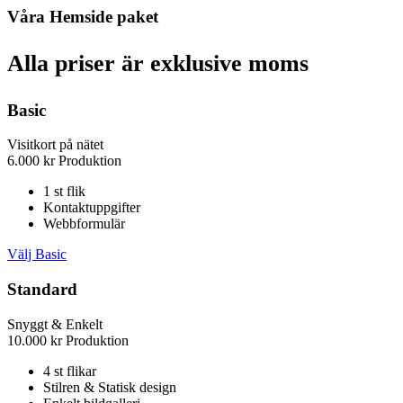
Våra Hemside paket
Alla priser är exklusive moms
Basic
Visitkort på nätet
6.000
kr
Produktion
1 st flik
Kontaktuppgifter
Webbformulär
Välj Basic
Standard
Snyggt & Enkelt
10.000
kr
Produktion
4 st flikar
Stilren & Statisk design